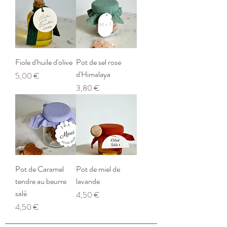
Fiole d'huile d'olive
Pot de sel rose
d'Himalaya
Prix
5,00 €
Prix
3,80 €
Pot de Caramel
Pot de miel de
tendre au beurre
lavande
salé
Prix
4,50 €
Prix
4,50 €