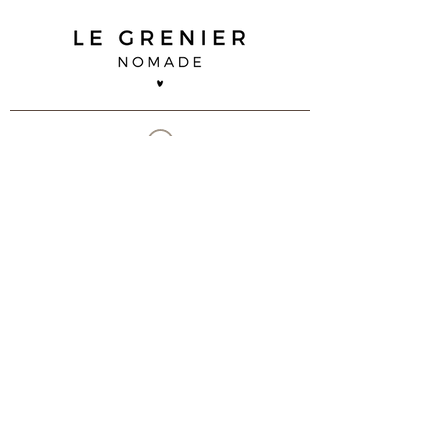
35 B impasse Duguay Trouin
83 260 La Crau
07 68 92 02 90
contact@legreniernomade.com
Contactez-nous
Suivez-nous