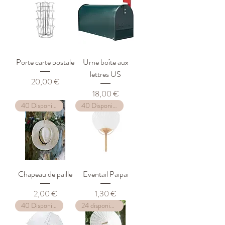
Porte carte postale
Urne boîte aux
lettres US
Prix
20,00 €
Prix
18,00 €
40 Disponibles
40 Disponibles
Chapeau de paille
Eventail Paipai
Prix
Prix
2,00 €
1,30 €
40 Disponibles
24 disponibles