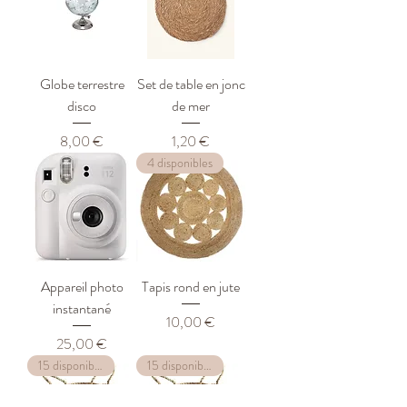
Globe terrestre
Set de table en jonc
disco
de mer
Prix
Prix
8,00 €
1,20 €
4 disponibles
Appareil photo
Tapis rond en jute
instantané
Prix
10,00 €
Prix
25,00 €
15 disponibles
15 disponibles