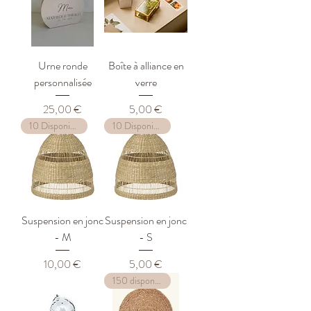
Urne ronde
Boîte à alliance en
personnalisée
verre
Prix
Prix
25,00 €
5,00 €
10 Disponibles
10 Disponibles
Suspension en jonc
Suspension en jonc
- M
- S
Prix
Prix
10,00 €
5,00 €
150 disponibles