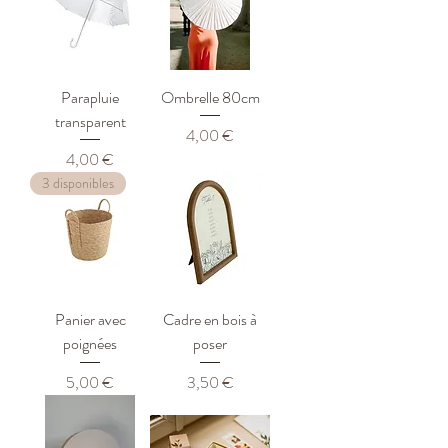
Parapluie
Ombrelle 80cm
transparent
Prix
4,00 €
Prix
4,00 €
3 disponibles
Panier avec
Cadre en bois à
poignées
poser
Prix
Prix
5,00 €
3,50 €