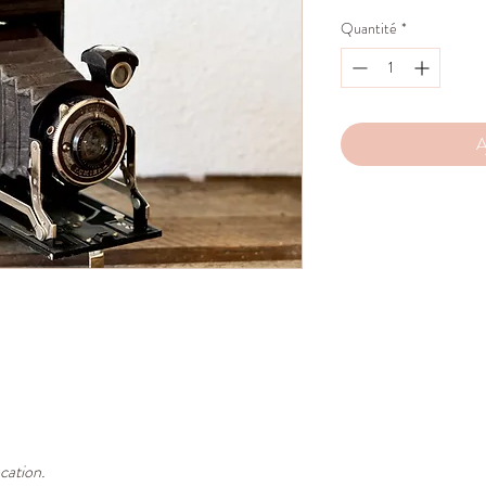
Quantité
*
A
ocation.