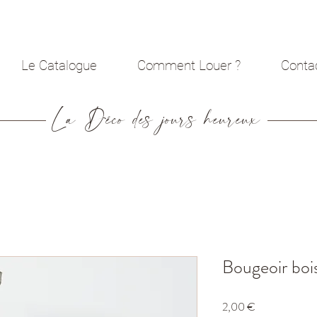
Le Catalogue
Comment Louer ?
Conta
La Déco des jours heureux
Bougeoir boi
Prix
2,00 €