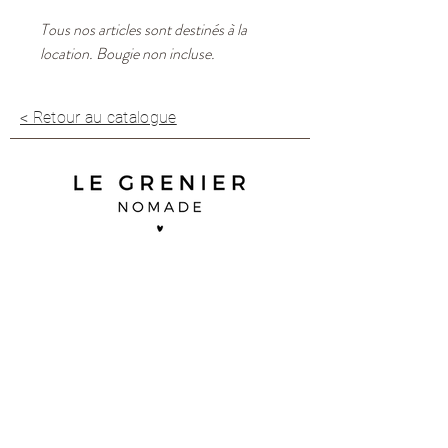
Tous nos articles sont destinés à la
location. Bougie non incluse.
< Retour au catalogue
35 B impasse Duguay Trouin
83 260 La Crau
07 68 92 02 90
contact@legreniernomade.com