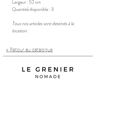
Largeur : 52 cm
Quantité disponible : 3
Tous nos articles sont destinés à la
location.
< Retour au catalogue
35 B impasse Duguay Trouin
83 260 La Crau
07 68 92 02 90
contact@legreniernomade.com