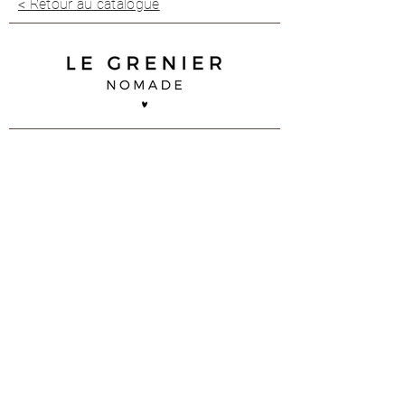
< Retour au catalogue
35 B impasse Duguay Trouin
83 260 La Crau
07 68 92 02 90
contact@legreniernomade.com
Contactez-nous