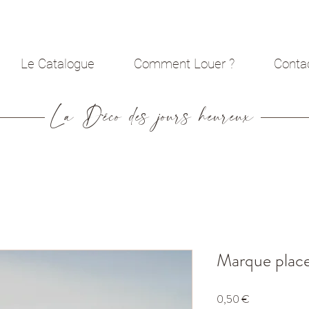
Le Catalogue
Comment Louer ?
Conta
La Déco des jours heureux
Marque plac
Prix
0,50 €