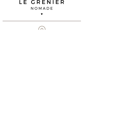
35 B impasse Duguay Trouin
83 260 La Crau
07 68 92 02 90
contact@legreniernomade.com
Contactez-nous
Suivez-nous
© 2025 by Le Grenier Nomade -
Mentions