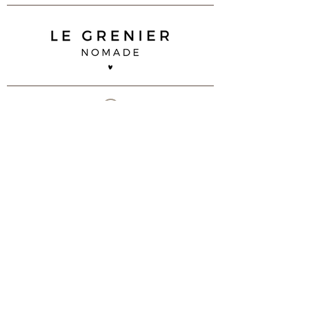
35 B impasse Duguay Trouin
83 260 La Crau
07 68 92 02 90
contact@legreniernomade.com
Contactez-nous