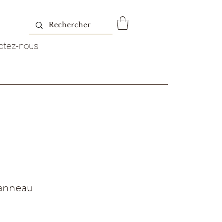
ctez-nous
anneau