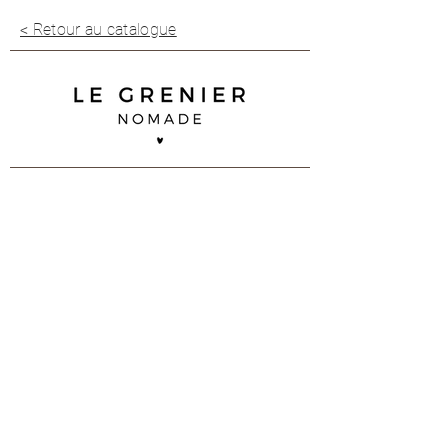
< Retour au catalogue
35 B impasse Duguay Trouin
83 260 La Crau
07 68 92 02 90
contact@legreniernomade.com
Contactez-nous